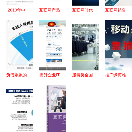
2019年中
互联网产品
互联网时代
互联网销售
国互联网社
商业化包装
电子商务新
时代 网络
交企业营销
与信息技术
趋势 解析
零售营销产
策略白皮书
咨询策略
天狼网
品的核心特
信息技术咨
gd188.cn
点解析
询服务
的百大行业
订单机遇
负债累累的
提升企业IT
服装类全国
推广缘何难
年轻人，如
效率的智能
唯一，红豆
做 砸钱曝
何以信息技
选择——专
股份5G工
光，初创者
术咨询重启
业网络信息
厂入选工业
之痛——信
人生？
服务解决方
互联网示范
息技术咨询
案
名单
服务的破局
之道