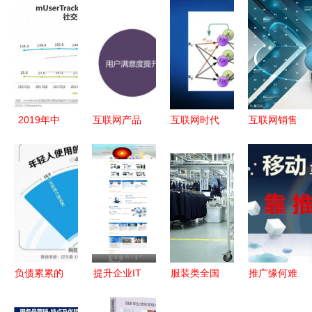
2019年中
互联网产品
互联网时代
互联网销售
国互联网社
商业化包装
电子商务新
时代 网络
交企业营销
与信息技术
趋势 解析
零售营销产
策略白皮书
咨询策略
天狼网
品的核心特
信息技术咨
gd188.cn
点解析
询服务
的百大行业
订单机遇
负债累累的
提升企业IT
服装类全国
推广缘何难
年轻人，如
效率的智能
唯一，红豆
做 砸钱曝