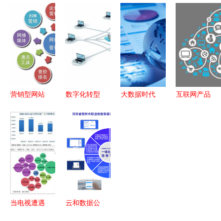
业指南 虎
业互联网
+农户”订单
代”扎根家
格网带您解
+营销变革
农业助力乡
乡 拼多多
锁互联网销
村振兴 互
上年销2万
售新机遇
联网销售
吨盘锦大米
助民致富的
互联网奇迹
营销型网站
数字化转型
大数据时代
互联网产品
规划六步走
浪潮下，为
下的企业互
运营与信息
打造互联网
何线上营销
联网营销新
技术咨询服
销售的核心
成为企业的
路径 洞
务的融合分
引擎
必然选择？
察、玩法与
析
信任构建
当电视遭遇
云和数据公
互联网
正严谨促认