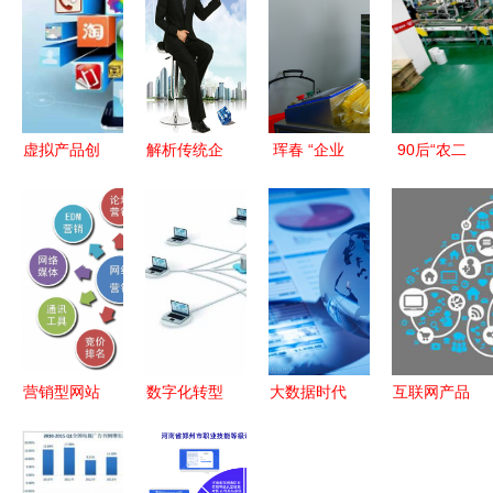
虚拟产品创
解析传统企
珲春 “企业
90后“农二
业指南 虎
业互联网
+农户”订单
代”扎根家
格网带您解
+营销变革
农业助力乡
乡 拼多多
锁互联网销
村振兴 互
上年销2万
售新机遇
联网销售
吨盘锦大米
助民致富的
互联网奇迹
营销型网站
数字化转型
大数据时代
互联网产品
规划六步走
浪潮下，为
下的企业互
运营与信息
打造互联网
何线上营销
联网营销新
技术咨询服
销售的核心
成为企业的
路径 洞
务的融合分